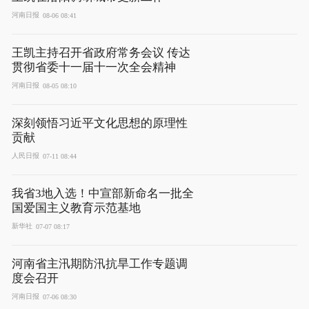
设不断取得新成效，为奋力谱写中原大地推进中国式现
河南日报
08-06 08:41
代化新篇章提供坚强保障。
孙守刚、张敏、刘玉江、宋争辉、郑海洋、李酌、
王凯主持召开省政府常务会议 传达
李涛、朱鸣出席，吕国范列席会议。（记者 归欣）
贯彻省委十一届十一次全会精神
河南日报
08-05 08:10
责任编辑：
肖洋
深刻领悟习近平文化思想的原理性
来源：
河南日报
贡献
人民日报
07-11 08:44
我省3地入选！中宣部新命名一批全
国爱国主义教育示范基地
新华社
07-07 08:17
河南省主汛期防汛抗旱工作专题调
度会召开
河南日报
07-06 08:30