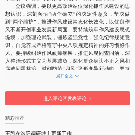
会议强调，要以更高政治站位深化抓作风建设的思
想认识，深刻领悟“两个确立”的决定性意义，坚决做
到“两个维护”，推进作风建设常态化长效化，以优良作
风不断开创事业发展新局面。要持续筑牢作风建设思想
堤坝，加强理论武装，锤炼坚强党性，强化纪律规矩意
识，自觉养成严格遵守中央八项规定精神的好习惯好作
风。要持续纠治作风顽瘴痼疾，推进风腐同查同治，深
入整治形式主义为基层减负，深化群众身边不正之风和
腐败问题整治，时刻防范“四风”隐形变异新动向。要持
续完善作风建设制度机制，建立健全经常性发现问题、
展开全文
解决问题机制，全面落实“高效办成一件事”重点事项，
规范涉企行政执法行为，严格规范权力运行。要持续以
进入评论区发表评论
优良作风推动经济社会发展，聚焦“1+2+4+N”目标任务
体系，扎实做好经济运行、民生改善、生态环保、安全
生产等工作，更好推动高质量发展高效能治理。要持续
精彩推荐
压实作风建设政治责任，坚持以上率下，履行“一岗双
责”，强化严管严治，层层传导压力，推进政府作风建
王凯在洛阳调研城市更新工作